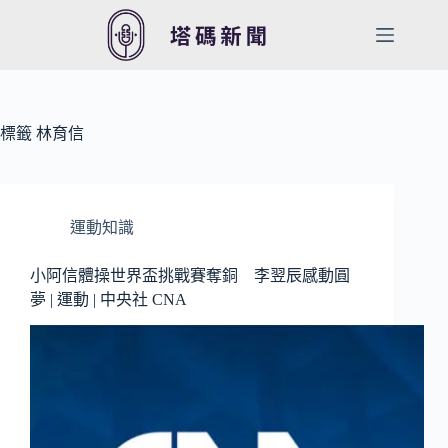
跳
至
主
要
內
容
標籤
林育信
運動知識
小阿信體操世界盃挑戰賽奪銅 李翌辰感動圓
夢 | 運動 | 中央社 CNA