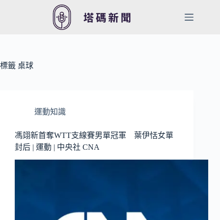
跳
至
主
要
內
容
標籤
桌球
運動知識
馮翊新首奪WTT支線賽男單冠軍 葉伊恬女單
封后 | 運動 | 中央社 CNA