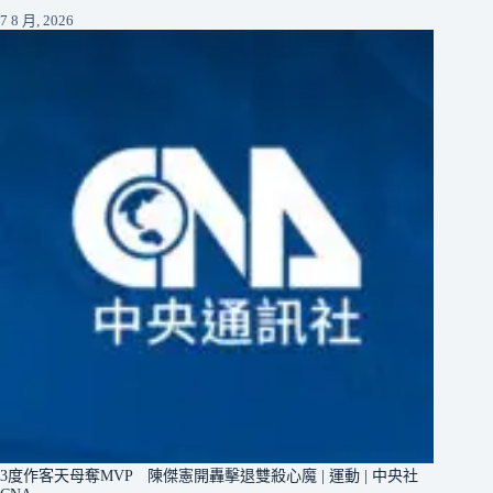
7 8 月, 2026
3度作客天母奪MVP 陳傑憲開轟擊退雙殺心魔 | 運動 | 中央社