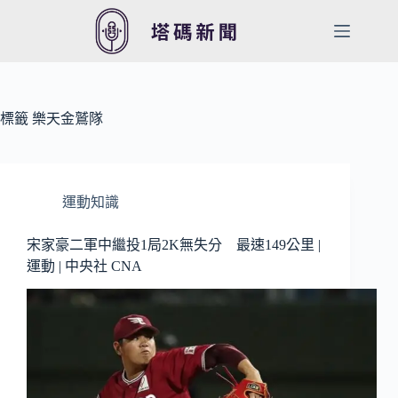
跳
至
主
要
內
容
標籤
樂天金鷲隊
運動知識
宋家豪二軍中繼投1局2K無失分 最速149公里 |
運動 | 中央社 CNA