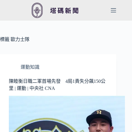
跳
至
主
要
內
容
標籤
歐力士隊
運動知識
陳睦衡日職二軍首場先發 4局1責失分飆150公
里 | 運動 | 中央社 CNA