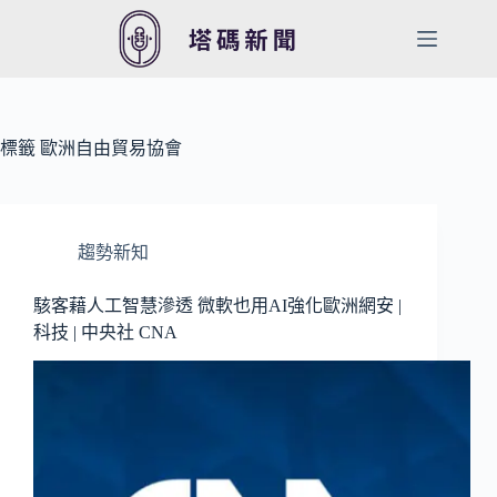
跳
至
主
要
內
容
標籤
歐洲自由貿易協會
趨勢新知
駭客藉人工智慧滲透 微軟也用AI強化歐洲網安 |
科技 | 中央社 CNA