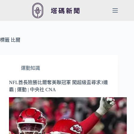
跳
至
主
要
內
容
標籤
比爾
運動知識
NFL酋長險勝比爾奪美聯冠軍 闖超級盃尋求3連
霸 | 運動 | 中央社 CNA