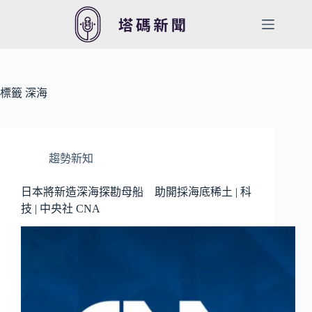
跳
至
主
要
內
容
標籤
深海
趨勢新知
日本將新造深海探勘母船 助開採海底稀土 | 科
技 | 中央社 CNA