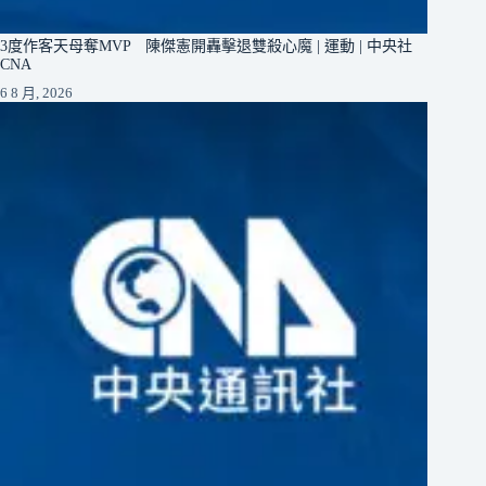
3度作客天母奪MVP 陳傑憲開轟擊退雙殺心魔 | 運動 | 中央社
CNA
6 8 月, 2026