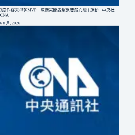
3度作客天母奪MVP 陳傑憲開轟擊退雙殺心魔 | 運動 | 中央社
CNA
6 8 月, 2026