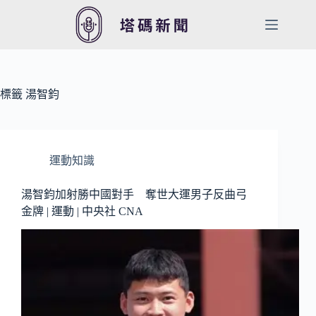
跳
至
主
要
內
容
標籤
湯智鈞
運動知識
湯智鈞加射勝中國對手 奪世大運男子反曲弓
金牌 | 運動 | 中央社 CNA