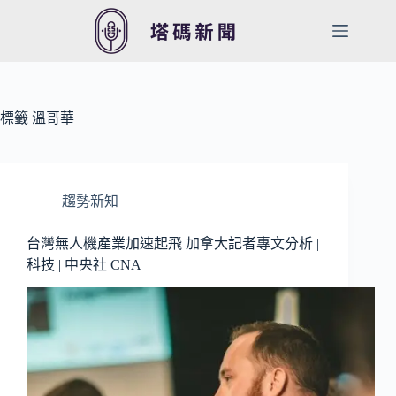
跳
至
主
要
內
容
標籤
溫哥華
趨勢新知
台灣無人機產業加速起飛 加拿大記者專文分析 |
科技 | 中央社 CNA