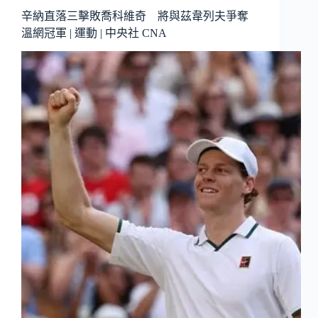
辛納直落三擊敗喬科維奇 將與茲韋列夫爭奪
溫網冠軍 | 運動 | 中央社 CNA