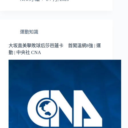
運動知識
大坂直美擊敗球后莎芭蓮卡 首闖溫網8強 | 運
動 | 中央社 CNA