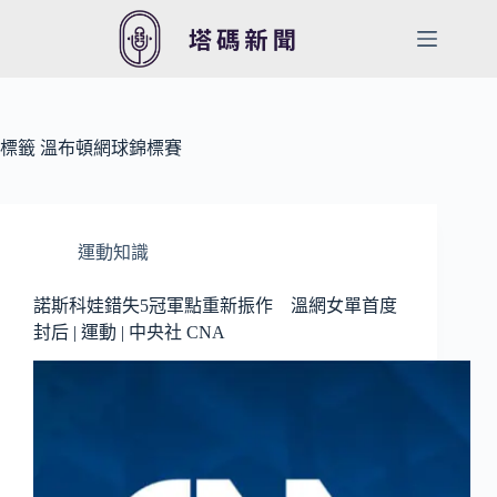
跳
至
主
要
內
容
標籤
溫布頓網球錦標賽
運動知識
諾斯科娃錯失5冠軍點重新振作 溫網女單首度
封后 | 運動 | 中央社 CNA