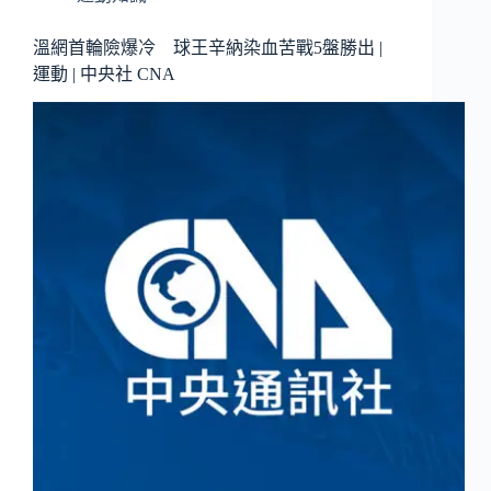
溫網首輪險爆冷 球王辛納染血苦戰5盤勝出 |
運動 | 中央社 CNA