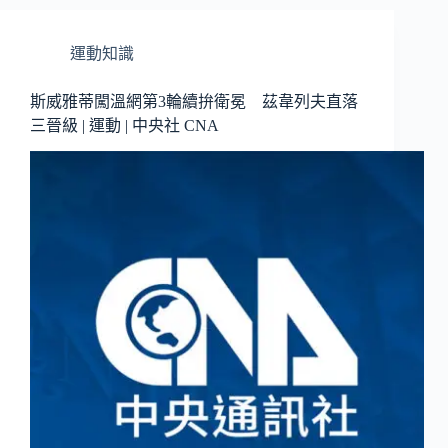
運動知識
斯威雅蒂闖溫網第3輪續拚衛冕 茲韋列夫直落
三晉級 | 運動 | 中央社 CNA