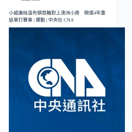
小威廉絲溫布頓首輪對上澳洲小將 睽違4年重
返單打賽事 | 運動 | 中央社 CNA