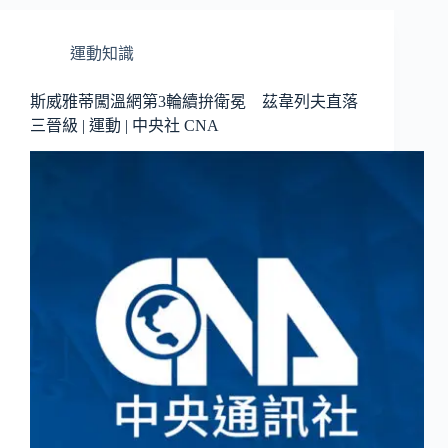
運動知識
斯威雅蒂闖溫網第3輪續拚衛冕 茲韋列夫直落
三晉級 | 運動 | 中央社 CNA