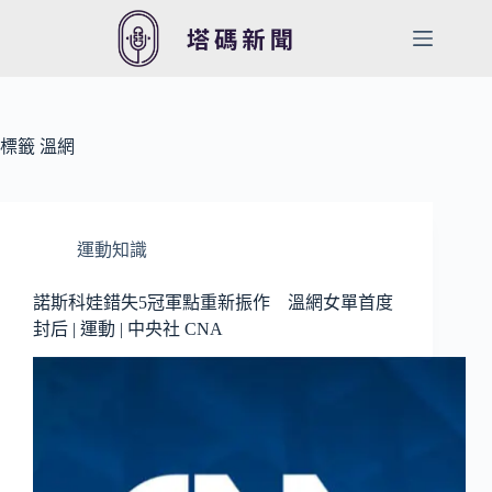
跳
至
主
要
內
容
標籤
溫網
運動知識
諾斯科娃錯失5冠軍點重新振作 溫網女單首度
封后 | 運動 | 中央社 CNA