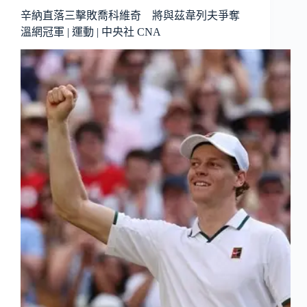
辛納直落三擊敗喬科維奇 將與茲韋列夫爭奪
溫網冠軍 | 運動 | 中央社 CNA