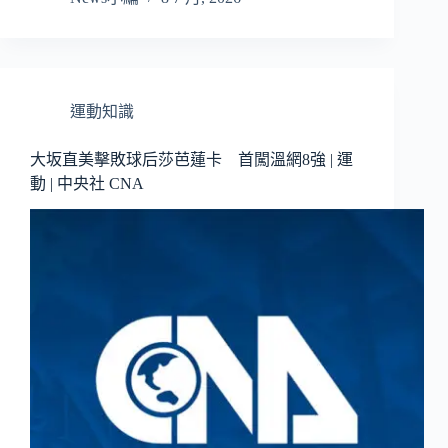
運動知識
大坂直美擊敗球后莎芭蓮卡 首闖溫網8強 | 運
動 | 中央社 CNA