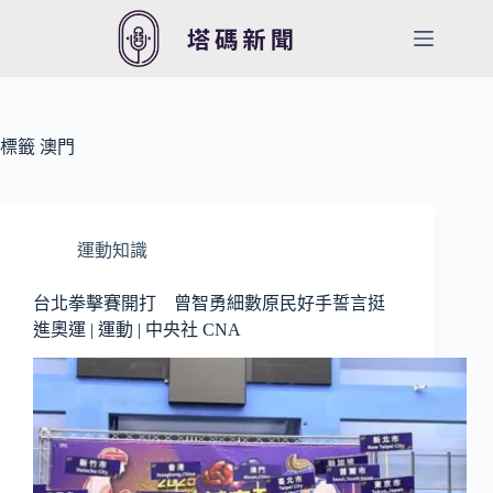
跳
至
主
要
內
容
標籤
澳門
運動知識
台北拳擊賽開打 曾智勇細數原民好手誓言挺
進奧運 | 運動 | 中央社 CNA