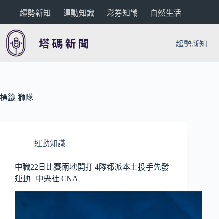
跳
趨勢新知
運動知識
彩券知識
自然生活
至
主
要
趨勢新知
內
容
標籤
獅隊
運動知識
中職22日比賽兩地開打 4隊都派本土投手先發 |
運動 | 中央社 CNA