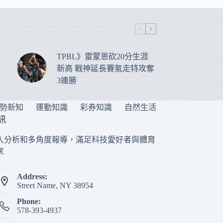
TPBL》雷蒙恩砍20分生涯
新高 戰神延長賽氣走特攻奪
3連勝
勢新知
運動知識
彩券知識
自然生活
訊
入分析和多角度報導，滿足科技愛好者與體育
求
Address:
Street Name, NY 38954
Phone:
578-393-4937