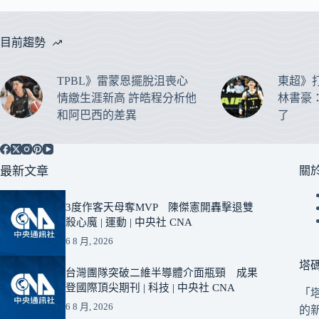
目前趨勢
TPBL》雷蒙恩擺脫沮喪心
東超》
情繳生涯新高 許皓程分析他
林書豪
和阿巴西的差異
了
最新文章
關
3度作客天母奪MVP 陳傑憲開轟擊退雙
殺心魔 | 運動 | 中央社 CNA
6 8 月, 2026
塔
台灣團隊突破二維半導體介面瓶頸 成果
登國際頂尖期刊 | 科技 | 中央社 CNA
「
6 8 月, 2026
的