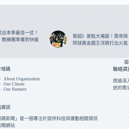
打出本季最佳一仗！
東超》差點大場面！奧帝與
：教練團準備到快瘋
琉球黃金國王洋將打出火氣
趨
於塔碼
聯絡資
About Organization
透過深
Our Clients
迷的需
Our Partners
碼資訊
塔碼新聞」是一個專注於提供科技與運動相關資訊
新聞網站