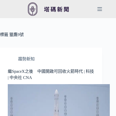
跳
至
主
要
內
容
標籤
獵鷹9號
趨勢新知
繼SpaceX之後 中國開啟可回收火箭時代 | 科技
| 中央社 CNA