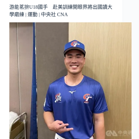
游能茗拚U18國手 赴美訓練開眼界將出國讀大
學磨練 | 運動 | 中央社 CNA