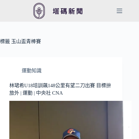
跳
至
主
要
內
容
標籤
玉山盃青棒賽
運動知識
林珺希U18培訓飆148公里有望二刀出賽 目標拚
旅外 | 運動 | 中央社 CNA