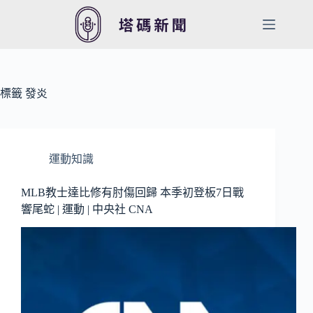
跳
至
主
要
內
容
標籤
發炎
運動知識
MLB教士達比修有肘傷回歸 本季初登板7日戰
響尾蛇 | 運動 | 中央社 CNA