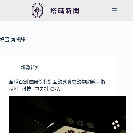
跳
至
主
要
內
容
標籤
秦咸靜
趨勢新知
全球首創 國研院打造互動式實驗動物顯微手術
基地 | 科技 | 中央社 CNA