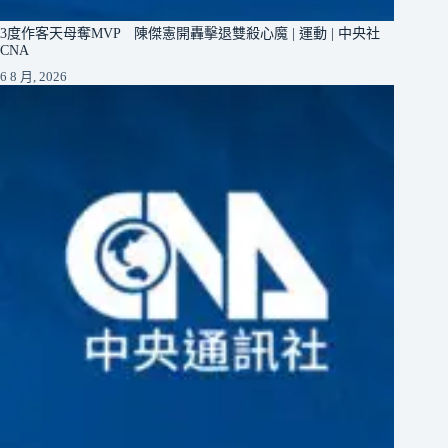
3度作客天母奪MVP 陳傑憲開轟擊退雙殺心魔 | 運動 | 中央社
CNA
6 8 月, 2026