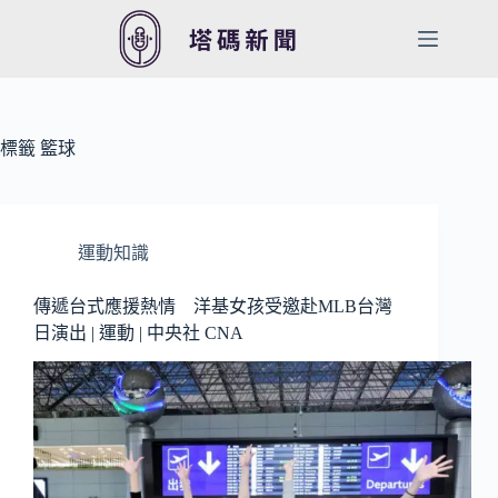
跳
至
主
要
內
容
標籤
籃球
運動知識
傳遞台式應援熱情 洋基女孩受邀赴MLB台灣
日演出 | 運動 | 中央社 CNA