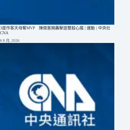
3度作客天母奪MVP 陳傑憲開轟擊退雙殺心魔 | 運動 | 中央社
CNA
6 8 月, 2026