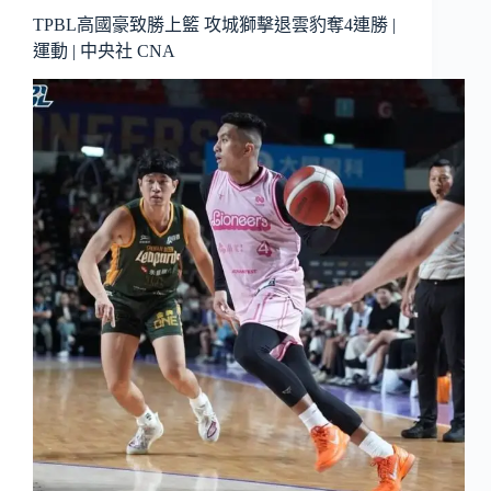
TPBL高國豪致勝上籃 攻城獅擊退雲豹奪4連勝 |
運動 | 中央社 CNA