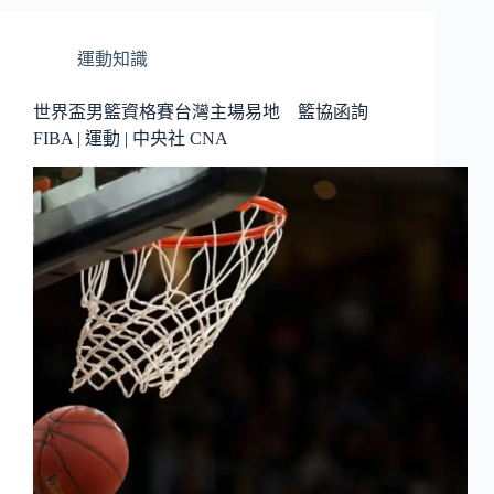
運動知識
世界盃男籃資格賽台灣主場易地 籃協函詢
FIBA | 運動 | 中央社 CNA