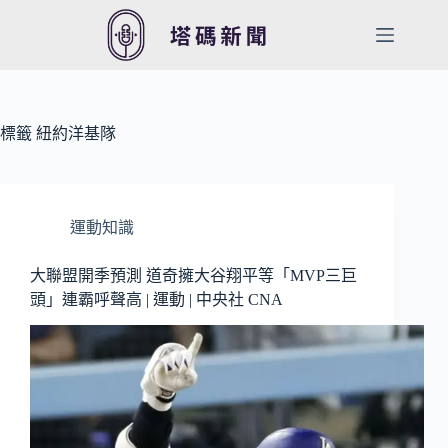
跳
至
主
要
內
容
標籤
紐約洋基隊
運動知識
大聯盟開季預測 道奇擁大谷翔平等「MVP三巨
頭」連霸呼聲高 | 運動 | 中央社 CNA