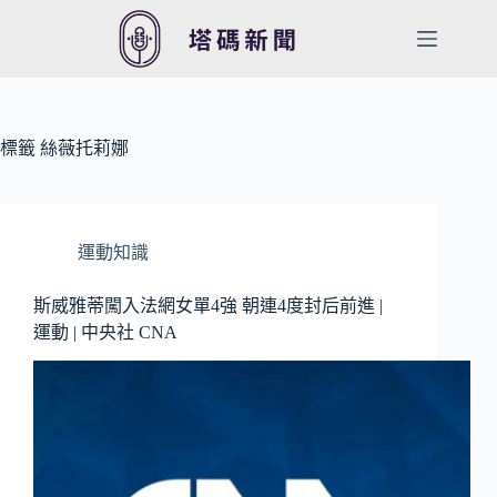
跳
至
主
要
內
容
標籤
絲薇托莉娜
運動知識
斯威雅蒂闖入法網女單4強 朝連4度封后前進 |
運動 | 中央社 CNA