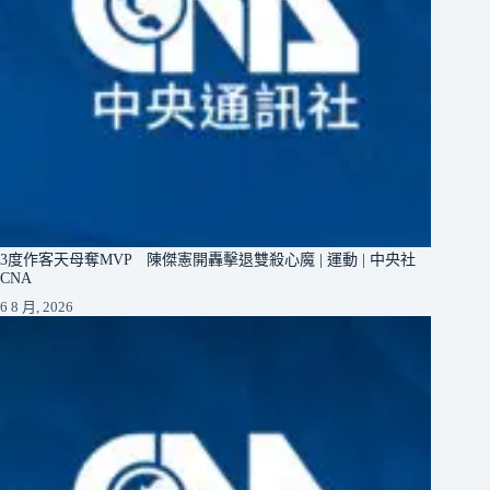
3度作客天母奪MVP 陳傑憲開轟擊退雙殺心魔 | 運動 | 中央社
CNA
6 8 月, 2026