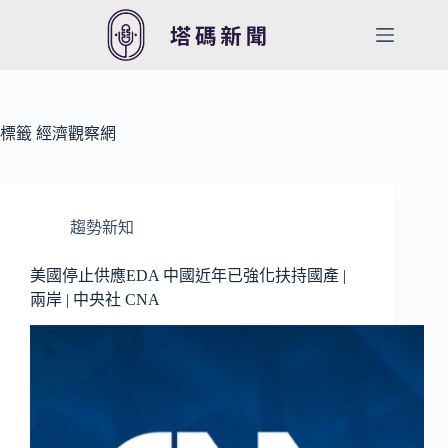
跳
至
主
要
內
容
標籤
經濟觀察網
趨勢新知
美國停止供應EDA 中國近年已強化扶持國產 |
兩岸 | 中央社 CNA