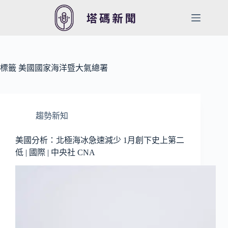
跳
至
主
要
內
容
標籤
美國國家海洋暨大氣總署
趨勢新知
美國分析：北極海冰急速減少 1月創下史上第二
低 | 國際 | 中央社 CNA