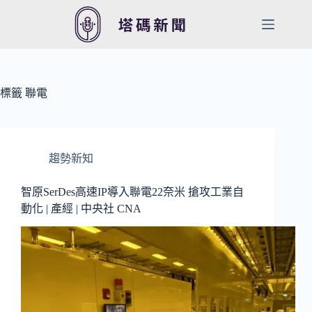
跳
至
主
要
內
容
標籤
聯電
趨勢新知
智原SerDes高速IP導入聯電22奈米 搶攻工業自
動化 | 產經 | 中央社 CNA