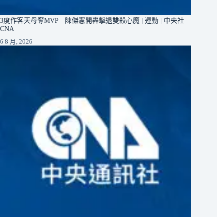
3度作客天母奪MVP 陳傑憲開轟擊退雙殺心魔 | 運動 | 中央社
CNA
6 8 月, 2026