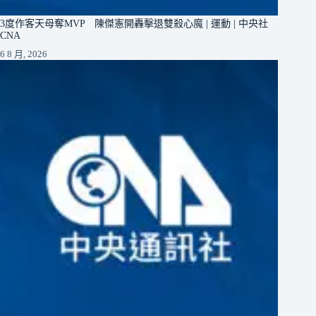
3度作客天母奪MVP 陳傑憲開轟擊退雙殺心魔 | 運動 | 中央社
CNA
6 8 月, 2026