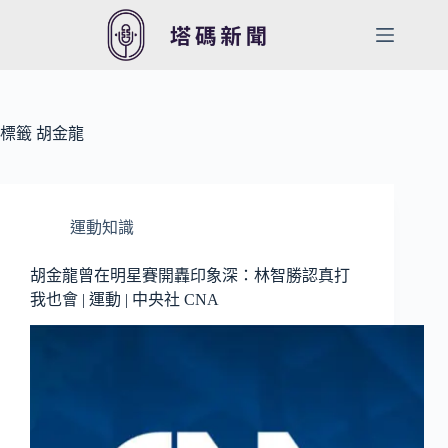
跳
至
主
要
內
容
標籤
胡金龍
運動知識
胡金龍曾在明星賽開轟印象深：林智勝認真打
我也會 | 運動 | 中央社 CNA