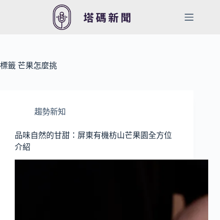
跳
至
主
要
內
容
標籤
芒果怎麼挑
趨勢新知
品味自然的甘甜：屏東有機枋山芒果園全方位
介紹