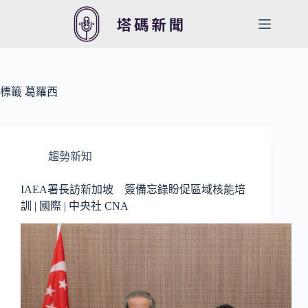
跳
至
主
要
內
容
標籤
葛羅西
趨勢新知
IAEA署長訪新加坡 簽備忘錄盼促區域核能培
訓 | 國際 | 中央社 CNA