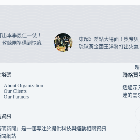
打出本季最佳一仗！
東超》差點大場面！奧帝與
：教練團準備到快瘋
琉球黃金國王洋將打出火氣
趨
於塔碼
聯絡資
About Organization
透過深
Our Clients
迷的需
Our Partners
碼資訊
塔碼新聞」是一個專注於提供科技與運動相關資訊
新聞網站