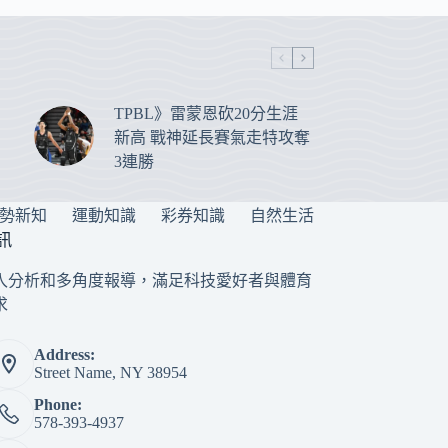
TPBL》雷蒙恩砍20分生涯
新高 戰神延長賽氣走特攻奪
3連勝
勢新知
運動知識
彩券知識
自然生活
訊
入分析和多角度報導，滿足科技愛好者與體育
求
Address:
Street Name, NY 38954
Phone:
578-393-4937