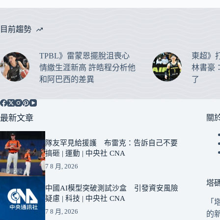
目前趨勢
TPBL》雷蒙恩擺脫沮喪心
東超》
情繳生涯新高 許皓程分析他
林書豪
和阿巴西的差異
了
最新文章
關
隊友罕見給援護 布雷克：告訴自己不要
搞砸 | 運動 | 中央社 CNA
7 8 月, 2026
塔
中國AI模型突破測試沙盒 引發資安風險
疑慮 | 科技 | 中央社 CNA
「
7 8 月, 2026
的