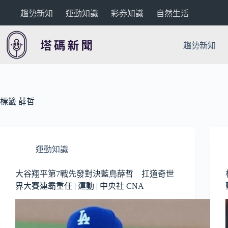
跳
趨勢新知
運動知識
彩券知識
自然生活
至
主
要
趨勢新知
內
容
標籤
薛哲
運動知識
大谷翔平第7戰先發對決藍鳥薛哲 扛道奇世
界大賽連霸重任 | 運動 | 中央社 CNA