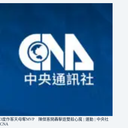
3度作客天母奪MVP 陳傑憲開轟擊退雙殺心魔 | 運動 | 中央社
CNA