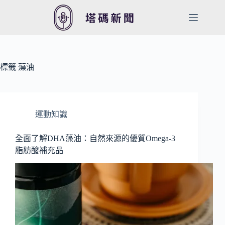
跳
至
主
要
內
容
標籤
藻油
運動知識
全面了解DHA藻油：自然來源的優質Omega-3
脂肪酸補充品