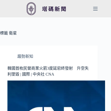
跳
至
主
要
內
容
標籤
衛星
趨勢新知
韓國首枚民營商業火箭3度延宕終發射 升空失
利墜毀 | 國際 | 中央社 CNA