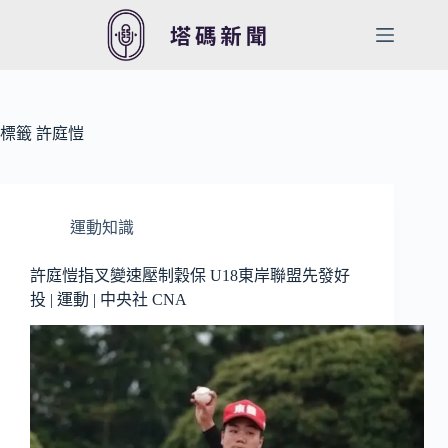
跳
至
主
要
內
容
標籤
許庭愷
運動知識
許庭愷指叉變速壓制穀保 U18東岸聯盟先發好
投 | 運動 | 中央社 CNA