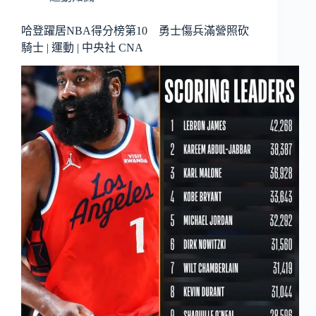
哈登躍居NBA得分榜第10 勇士傷兵滿營照砍
騎士 | 運動 | 中央社 CNA