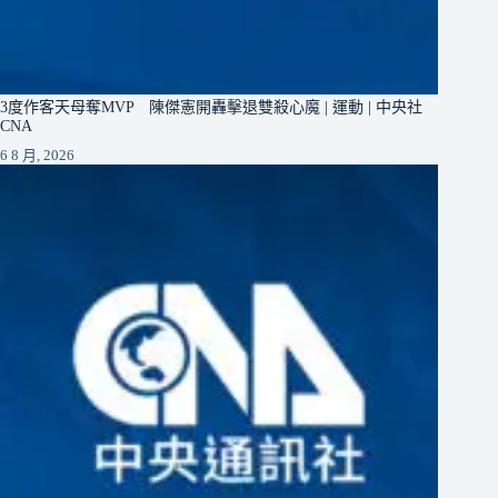
3度作客天母奪MVP 陳傑憲開轟擊退雙殺心魔 | 運動 | 中央社
CNA
6 8 月, 2026