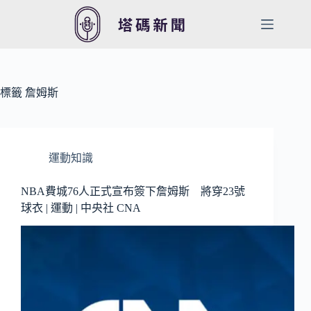
跳
至
主
要
內
容
標籤
詹姆斯
運動知識
NBA費城76人正式宣布簽下詹姆斯 將穿23號
球衣 | 運動 | 中央社 CNA