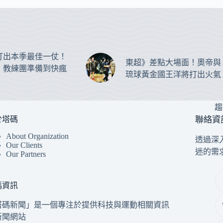
打出本季最佳一仗！
東超》差點大場面！奧帝與
：教練團準備到快瘋
琉球黃金國王洋將打出火氣
趨
於塔碼
聯絡資
About Organization
透過深
Our Clients
迷的需
Our Partners
碼資訊
塔碼新聞」是一個專注於提供科技與運動相關資訊
新聞網站