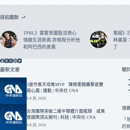
目前趨勢
TPBL》雷蒙恩擺脫沮喪心
東超》
情繳生涯新高 許皓程分析他
林書豪
和阿巴西的差異
了
最新文章
關
3度作客天母奪MVP 陳傑憲開轟擊退雙
殺心魔 | 運動 | 中央社 CNA
6 8 月, 2026
塔
台灣團隊突破二維半導體介面瓶頸 成果
登國際頂尖期刊 | 科技 | 中央社 CNA
「
6 8 月, 2026
的