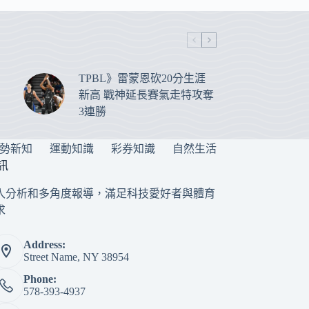
TPBL》雷蒙恩砍20分生涯
新高 戰神延長賽氣走特攻奪
3連勝
勢新知
運動知識
彩券知識
自然生活
訊
入分析和多角度報導，滿足科技愛好者與體育
求
Address:
Street Name, NY 38954
Phone:
578-393-4937