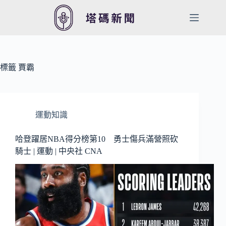
跳
至
主
要
內
容
標籤
賈霸
運動知識
哈登躍居NBA得分榜第10 勇士傷兵滿營照砍
騎士 | 運動 | 中央社 CNA