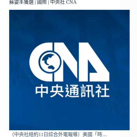
蘇姿丰獲選 | 國際 | 中央社 CNA
（中央社紐約11日綜合外電報導）美國「時…