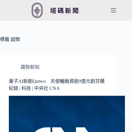
跳
至
主
要
內
容
標籤
超微
趨勢新知
量子AI新創Qutwo 天使輪融資逾9億元創芬蘭
紀錄 | 科技 | 中央社 CNA