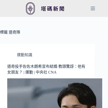
跳
至
主
要
內
容
標籤
道奇隊
運動知識
道奇投手佐佐木朗希宣布結婚 教頭驚訝：他有
女朋友？ | 運動 | 中央社 CNA