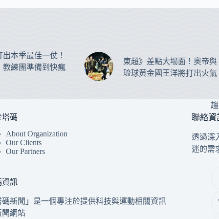
打出本季最佳一仗！
東超》差點大場面！奧帝與
：教練團準備到快瘋
琉球黃金國王洋將打出火氣
趨
於塔碼
聯絡資
About Organization
透過深
Our Clients
迷的需
Our Partners
碼資訊
塔碼新聞」是一個專注於提供科技與運動相關資訊
新聞網站