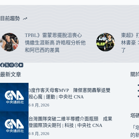
目前趨勢
TPBL》雷蒙恩擺脫沮喪心
東超》
情繳生涯新高 許皓程分析他
林書豪
和阿巴西的差異
了
最新文章
關
3度作客天母奪MVP 陳傑憲開轟擊退雙
殺心魔 | 運動 | 中央社 CNA
6 8 月, 2026
塔
台灣團隊突破二維半導體介面瓶頸 成果
登國際頂尖期刊 | 科技 | 中央社 CNA
「
6 8 月, 2026
的