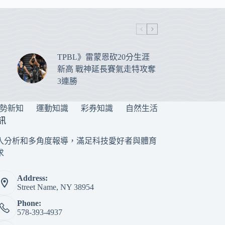
TPBL》雷蒙恩砍20分生涯
新高 戰神延長賽氣走特攻奪
3連勝
勢新知
運動知識
彩券知識
自然生活
訊
入分析和多角度報導，滿足科技愛好者與體育
求
Address:
Street Name, NY 38954
Phone:
578-393-4937