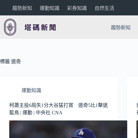
跳
趨勢新知
運動知識
彩券知識
自然生活
至
主
要
趨勢新知
內
容
標籤
道奇
運動知識
柯蕭主投6局失1分大谷猛打賞 道奇5比1擊退
藍鳥 | 運動 | 中央社 CNA