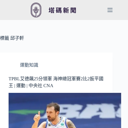
跳
至
主
要
內
容
標籤
邱子軒
運動知識
TPBL艾德飆25分領軍 海神總冠軍賽2比2扳平國
王 | 運動 | 中央社 CNA