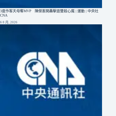
3度作客天母奪MVP 陳傑憲開轟擊退雙殺心魔 | 運動 | 中央社
CNA
6 8 月, 2026