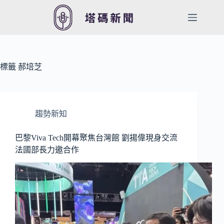
跳
至
主
要
內
容
標籤
郝培芝
趨勢新知
巴黎Viva Tech開幕聚焦台灣館 劉揚偉現身交流
法國部長力邀合作