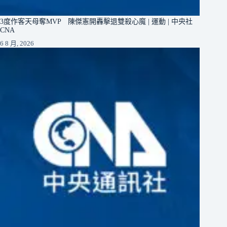
3度作客天母奪MVP 陳傑憲開轟擊退雙殺心魔 | 運動 | 中央社
CNA
6 8 月, 2026