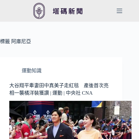
跳
至
主
要
內
容
標籤
阿庫尼亞
運動知識
大谷翔平牽妻田中真美子走紅毯 產後首次亮
相一襲橘洋裝獲讚 | 運動 | 中央社 CNA