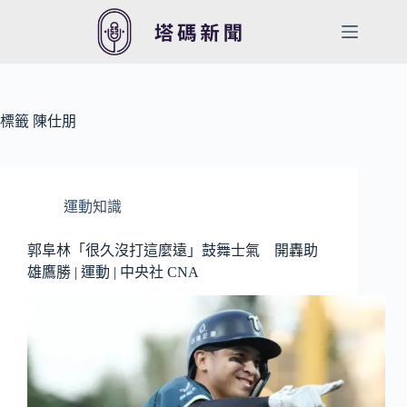
跳
至
主
要
內
容
標籤
陳仕朋
運動知識
郭阜林「很久沒打這麼遠」鼓舞士氣 開轟助
雄鷹勝 | 運動 | 中央社 CNA