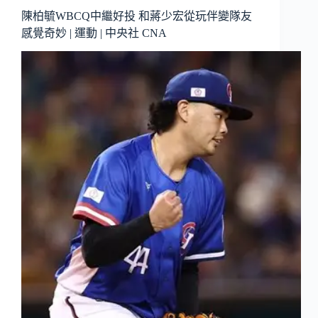
陳柏毓WBCQ中繼好投 和蔣少宏從玩伴變隊友
感覺奇妙 | 運動 | 中央社 CNA