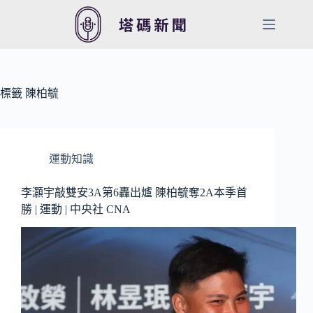
跳
至
主
要
內
容
標籤
陳柏毓
運動知識
李灝宇敲雙安3A第6轟出爐 陳柏毓奪2A本季首
勝 | 運動 | 中央社 CNA