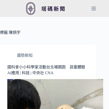
跳
至
主
要
內
容
標籤
陳炳宇
趨勢新知
國科會小小科學家活動台北場開跑 孩童體驗
AI應用 | 科技 | 中央社 CNA