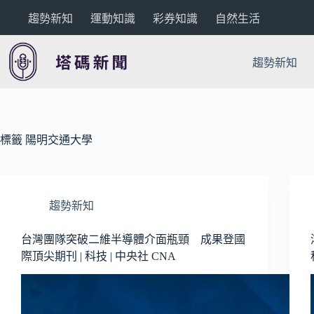
跳
趨勢新知
運動知識
彩券知識
自然生活
至
主
要
趨勢新知
內
容
標籤
陽明交通大學
趨勢新知
台灣團隊突破二維半導體介面瓶頸 成果登國
際頂尖期刊 | 科技 | 中央社 CNA