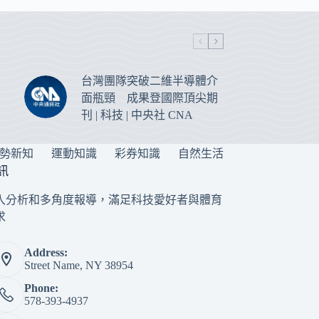
台灣團隊突破二維半導體介
面瓶頸 成果登國際頂尖期
刊 | 科技 | 中央社 CNA
勢新知
運動知識
彩券知識
自然生活
訊
入分析和多角度報導，滿足科技愛好者與體育
求
Address:
Street Name, NY 38954
Phone:
578-393-4937