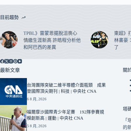
目前趨勢
TPBL》雷蒙恩擺脫沮喪心
東超》
情繳生涯新高 許皓程分析他
林書豪
和阿巴西的差異
了
最新文章
關
台灣團隊突破二維半導體介面瓶頸 成果
登國際頂尖期刊 | 科技 | 中央社 CNA
6 8 月, 2026
塔
福爾摩沙國際青少年足賽 192隊參賽規
模創新高 | 運動 | 中央社 CNA
「
5 8 月, 2026
的