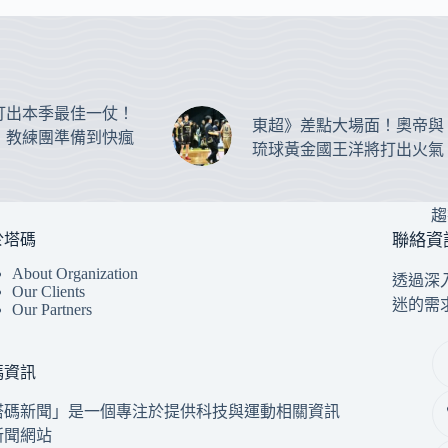
打出本季最佳一仗！
東超》差點大場面！奧帝與
：教練團準備到快瘋
琉球黃金國王洋將打出火氣
趨
於塔碼
聯絡資
About Organization
透過深
Our Clients
迷的需
Our Partners
碼資訊
塔碼新聞」是一個專注於提供科技與運動相關資訊
新聞網站