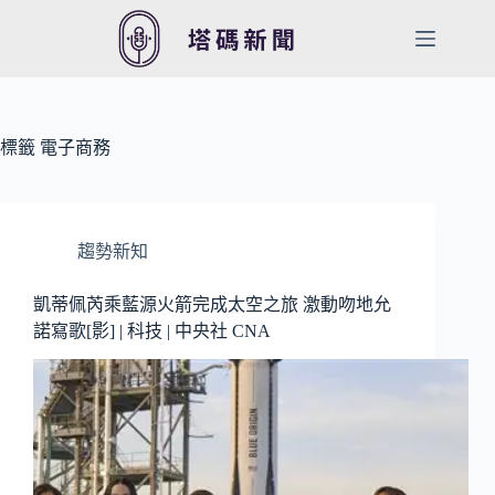
跳
至
主
要
內
容
標籤
電子商務
趨勢新知
凱蒂佩芮乘藍源火箭完成太空之旅 激動吻地允
諾寫歌[影] | 科技 | 中央社 CNA