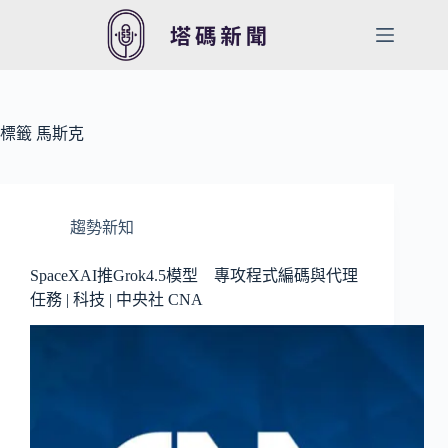
跳
至
主
要
內
容
標籤
馬斯克
趨勢新知
SpaceXAI推Grok4.5模型 專攻程式編碼與代理
任務 | 科技 | 中央社 CNA