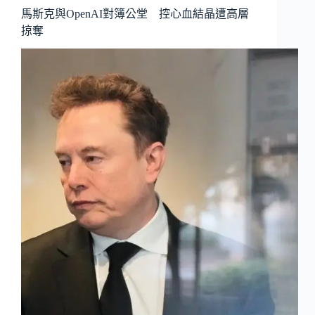
馬斯克與OpenAI對簿公堂 控心血結晶遭高層
掠奪