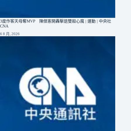
3度作客天母奪MVP 陳傑憲開轟擊退雙殺心魔 | 運動 | 中央社
CNA
6 8 月, 2026