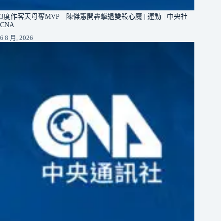
3度作客天母奪MVP 陳傑憲開轟擊退雙殺心魔 | 運動 | 中央社
CNA
6 8 月, 2026