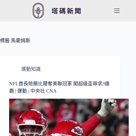
跳
至
主
要
內
容
標籤
馬霍姆斯
運動知識
NFL酋長險勝比爾奪美聯冠軍 闖超級盃尋求3連
霸 | 運動 | 中央社 CNA