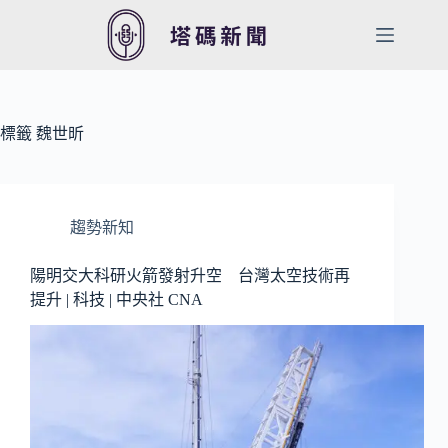
跳
至
主
要
內
容
標籤
魏世昕
趨勢新知
陽明交大科研火箭發射升空 台灣太空技術再
提升 | 科技 | 中央社 CNA