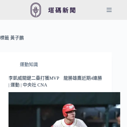
跳
至
主
要
內
容
標籤
黃子鵬
運動知識
李凱威關鍵二壘打獲MVP 龍勝雄鷹近期4連勝
| 運動 | 中央社 CNA