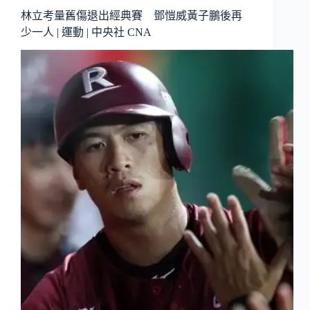
林立考量舊傷退出經典賽 鄧愷威黃子鵬後再
少一人 | 運動 | 中央社 CNA