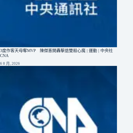
3度作客天母奪MVP 陳傑憲開轟擊退雙殺心魔 | 運動 | 中央社
CNA
6 8 月, 2026