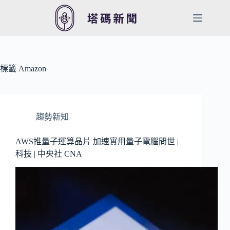
跳
至
主
要
內
容
標籤
Amazon
趨勢新知
AWS推量子運算晶片 加速實用量子電腦問世 |
科技 | 中央社 CNA