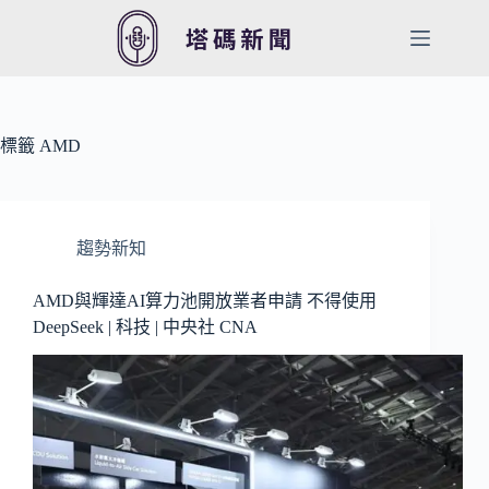
跳
至
主
要
內
容
標籤
AMD
趨勢新知
AMD與輝達AI算力池開放業者申請 不得使用
DeepSeek | 科技 | 中央社 CNA